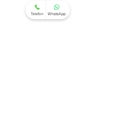
Kombi Arıza
Kombi Montaj
Kombi Temizlik
Telefon
WhatsApp
Kombi Taşıma
Kombi Tamiri
Site Haritası
Kombi Servisi
Hakkımızda
Referanslar
İletişim
İletişim
Tel : 0 (533) 667 53 44
bilgi@klimaciservisi.com