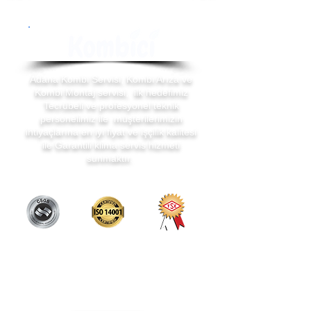
Adana Kombi Servisi, Kombi Arıza ve
Kombi Montaj servisi, ilk hedefimiz
Tecrübeli ve profesyonel teknik
personelimiz ile müşterilerimizin
ihtiyaçlarına en iyi fiyat ve işçilik kalitesi
ile Garantili klima servis hizmeti
sunmaktır.
Servis Hizmetleri
Adana Kombi Servisi
Kombi Bakım