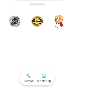
sunmaktır.
Servis Hizmetleri
Adana Kombi Servisi
Kombi Bakım
Kombi Arıza
Kombi Montaj
Kombi Temizlik
Kombi Taşıma
Kombi Tamiri
Telefon
WhatsApp
Site Haritası
Kombi Servisi
Hakkımızda