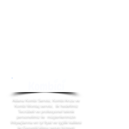
Adana Kombi Servisi, Kombi Arıza ve
Kombi Montaj servisi, ilk hedefimiz
Tecrübeli ve profesyonel teknik
personelimiz ile müşterilerimizin
ihtiyaçlarına en iyi fiyat ve işçilik kalitesi
ile Garantili klima servis hizmeti