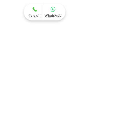
Kombi Arıza
Kombi Montaj
Telefon
WhatsApp
Kombi Temizlik
Kombi Taşıma
Kombi Tamiri
Site Haritası
Kombi Servisi
Hakkımızda
Referanslar
İletişim
İletişim
Tel : 0 (533) 667 53 44
bilgi@klimaciservisi.com