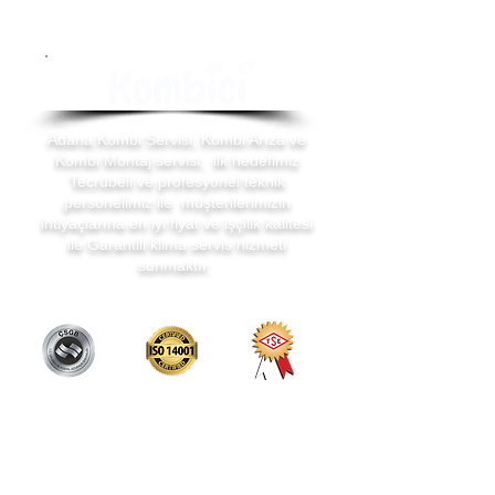
Adana Kombi Servisi, Kombi Arıza ve
Kombi Montaj servisi, ilk hedefimiz
Tecrübeli ve profesyonel teknik
personelimiz ile müşterilerimizin
ihtiyaçlarına en iyi fiyat ve işçilik kalitesi
ile Garantili klima servis hizmeti
sunmaktır.
Servis Hizmetleri
Adana Kombi Servisi
Kombi Bakım